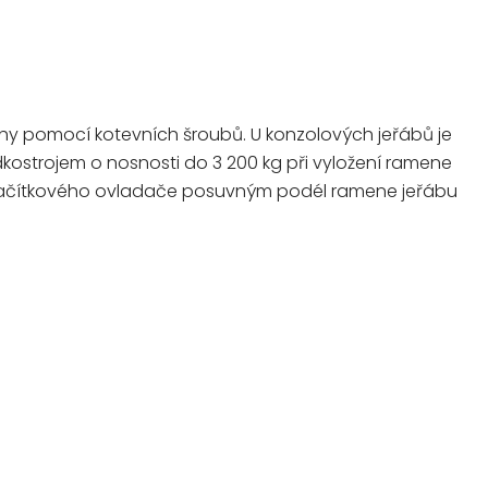
y pomocí kotevních šroubů. U konzolových jeřábů je
kostrojem o nosnosti do 3 200 kg při vyložení ramene
í tlačítkového ovladače posuvným podél ramene jeřábu