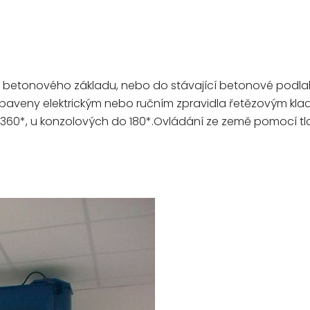
betonového základu, nebo do stávající betonové podlah
baveny elektrickým nebo ručním zpravidla řetězovým klad
 do 360*, u konzolových do 180*.Ovládání ze země pomoc