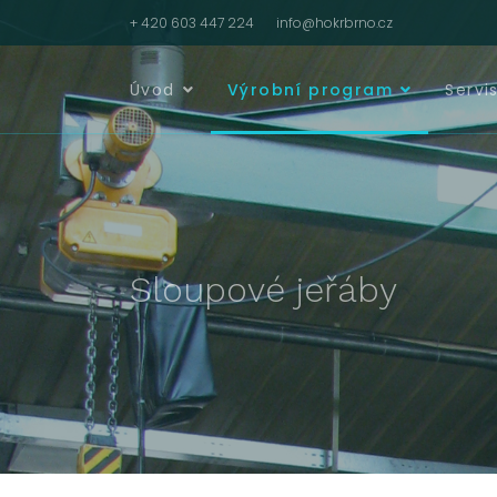
+ 420 603 447 224
info@hokrbrno.cz
Úvod
Výrobní program
Servi
Sloupové jeřáby