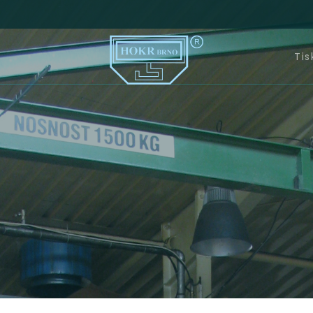
s
Tis